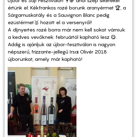
Újbor és Sajt Fesztiválon
🍷
🍇
ahol szép sikereket
értünk el: Kékfrankos rozé borunk aranyérmet
🏆
, a
Sárgamuskotály és a Sauvignon Blanc pedig
ezüstérmet
🥈
hozott el a versenyről!
A díjnyertes rozé borra már nem kell sokat várniuk
a kedves vevőknek: februártól kapható lesz
😋
.
Addig is ajánljuk az újbor-fesztiválon is nagyon
népszerű, frizzante-jellegű Irsai Olivér 2018
újborunkat, amely már kapható!