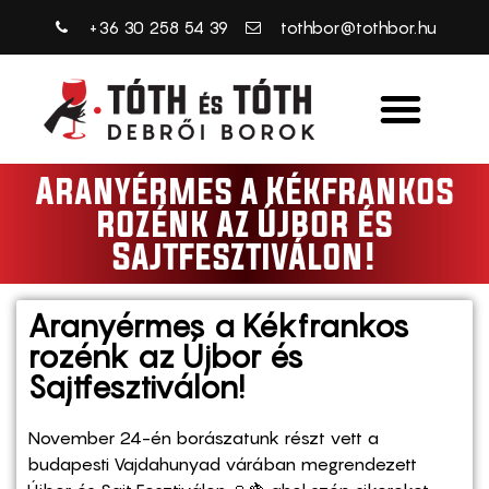
+36 30 258 54 39
tothbor@tothbor.hu
Aranyérmes a Kékfrankos
rozénk az Újbor és
Sajtfesztiválon!
Aranyérmes a Kékfrankos
rozénk az Újbor és
Sajtfesztiválon!
November 24-én borászatunk részt vett a
budapesti Vajdahunyad várában megrendezett