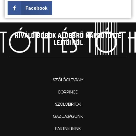
Facebook
Kíváló borok aldebrő napsütötte
lejtőiről
SZŐLŐOLTVÁNY
BORPINCE
SZŐLŐBIRTOK
GAZDASÁGUNK
PARTNEREINK