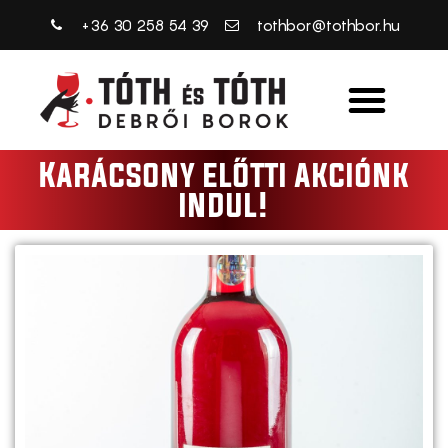
+36 30 258 54 39
tothbor@tothbor.hu
Karácsony előtti akciónk
indul!