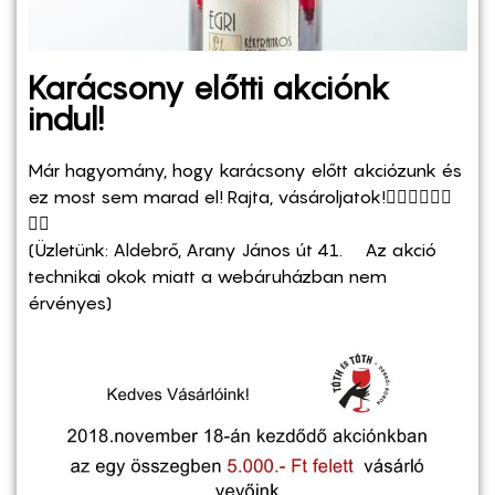
Karácsony előtti akciónk
indul!
Már hagyomány, hogy karácsony előtt akciózunk és
ez most sem marad el!
Rajta, vásároljatok!
🚶‍♀️
🚶‍♂️
🏃‍♀️
🏃‍♂️
(Üzletünk: Aldebrő, Arany János út 41. Az akció
technikai okok miatt a webáruházban nem
érvényes)