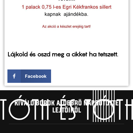
Lájkold és oszd meg a cikket ha tetszett.
Facebook
Kíváló borok aldebrő napsütötte
lejtőiről