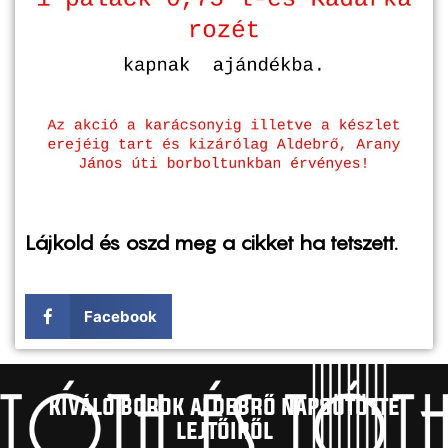
Lájkold és oszd meg a cikket ha tetszett.
Facebook
Kíváló borok aldebrő napsütötte
lejtőiről