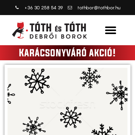
+36 30 258 54 39
tothbor@tothbor.hu
Karácsonyváró akció!