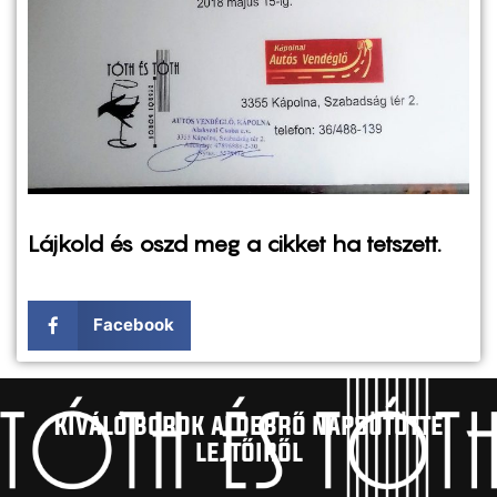
Lájkold és oszd meg a cikket ha tetszett.
Facebook
Kíváló borok aldebrő napsütötte
lejtőiről