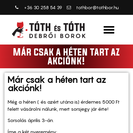
+36 30 258 54 39
tothbor@tothbor.hu
Már csak a héten tart az
akciónk!
Már csak a héten tart az
akciónk!
Még a héten ( és azért utána is) érdemes 5000 Ft
felett vásárolni nálunk, mert sorsjegy jár érte!
Sorsolás április 3-án.
Íme a két nyeremény: