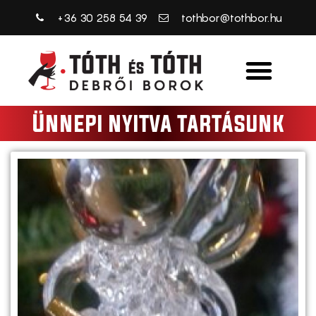
+36 30 258 54 39
tothbor@tothbor.hu
Ünnepi nyitva tartásunk