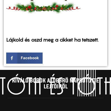
Lájkold és oszd meg a cikket ha tetszett.
Facebook
Kíváló borok aldebrő napsütötte
lejtőiről